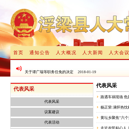
浮梁县人民代表大会常务委员会2017年9月27日公告
2017-09-
首页
通知公告
人大概况
人大新闻
人大会
关于程根才等任职的决定
2017-09-01
关于谭广瑞等职务任免的决定
2018-01-19
代表风采
关于朱文华等职务任免的决定
2017-09-01
代表风采
路遇车祸现场 
浮梁县第十届人民代表大会常务委员会第七次会议人事任免
201
代表风采
杨正荣:满怀热忱
议案建议
黄坛乡聚焦“六个
代表活动
走近农民贴心人