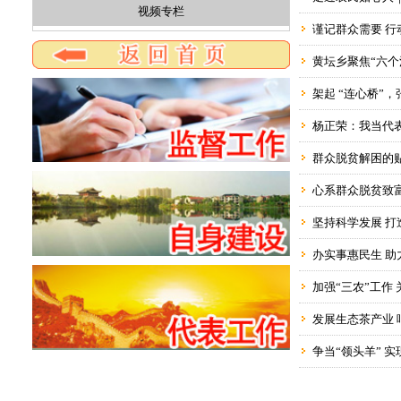
视频专栏
谨记群众需要 行
黄坛乡聚焦“六个
架起 “连心桥”
杨正荣：我当代
群众脱贫解困的
心系群众脱贫致
坚持科学发展 
办实事惠民生 
加强“三农”工作
发展生态茶产业
争当“领头羊” 